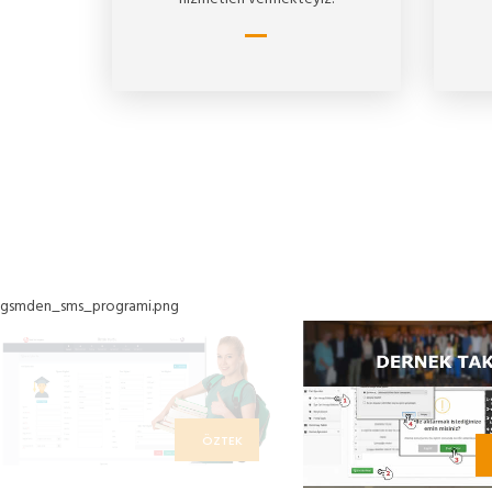
gsmden_sms_programi.png
ÖZTEK