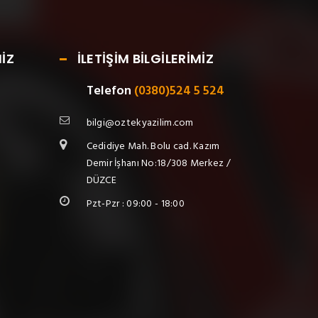
İZ
İLETİŞİM BİLGİLERİMİZ
Telefon
(0380)524 5 524
bilgi@oztekyazilim.com
Cedidiye Mah. Bolu cad. Kazım
Demir İşhanı No:18/308 Merkez /
DÜZCE
Pzt-Pzr : 09:00 - 18:00