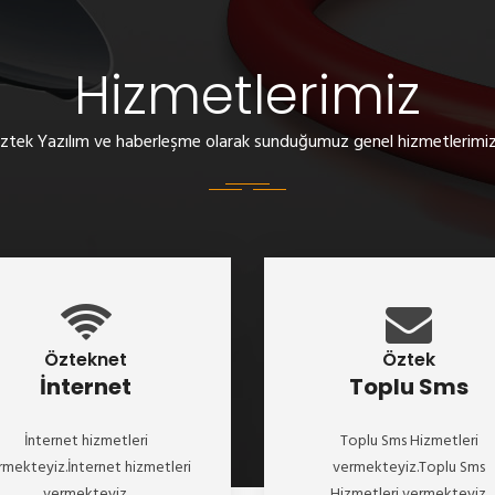
Hizmetlerimiz
ztek Yazılım ve haberleşme olarak sunduğumuz genel hizmetlerimiz.
Özteknet
Öztek
İnternet
Toplu Sms
İnternet hizmetleri
Toplu Sms Hizmetleri
rmekteyiz.İnternet hizmetleri
vermekteyiz.Toplu Sms
vermekteyiz.
Hizmetleri vermekteyiz.