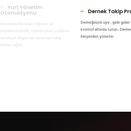
Yurt Yönetim
Dernek Takip P
Otomasyonu
Derneğinizin üye , gelir gide
Kurumunuzda kalan öğrenci ve
kontrol altında tutun... Derne
misafirlerin kimlik, ödeme planı, yoklama
heryerden yönetin.
ve birçok bilgiyi tek ekrandan takip
imkanı sağlar..