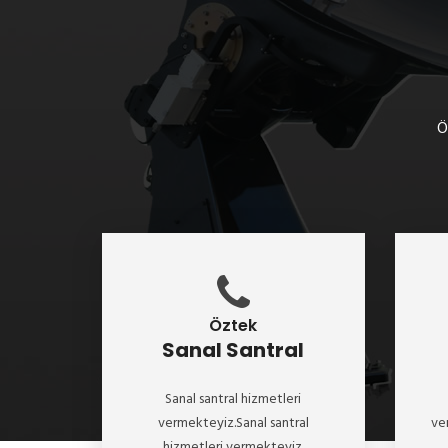
Ö
Öztek
Sanal Santral
Sanal santral hizmetleri
vermekteyiz.Sanal santral
ve
hizmetleri vermekteyiz.