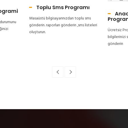
Toplu Sms Programı
rogrami
Anao
Masaüstü bilgisayarınızdan toplu sms
Progra
r durumunu
gönderin. raporları gönderin ,sms listeleri
ğinizi
Ücretsiz Pro
oluşturun.
bilgilerinizi
gönderin