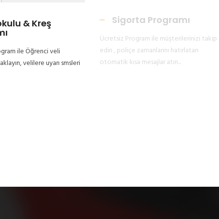
Sigorta Programı
kulu & Kreş
mı
Ücretsiz Program ile müşterilerinizi takip
edin , poliçe zamanlarını hatırlatan
gram ile Öğrenci veli
otomatik kısa mesajlar atın...
 saklayın, velilere uyarı smsleri