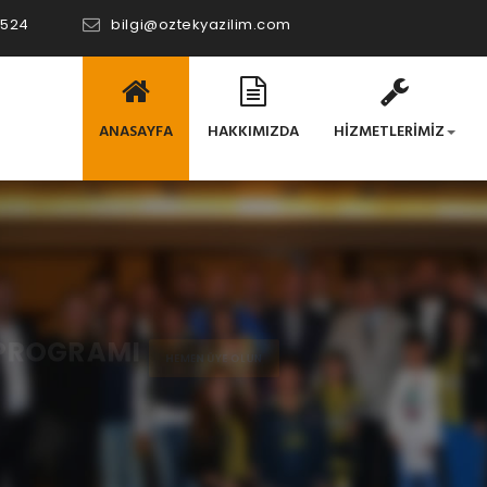
 524
bilgi@oztekyazilim.com
ANASAYFA
HAKKIMIZDA
HİZMETLERİMİZ
ROGRAMI
HEMEN ÜYE OLUN