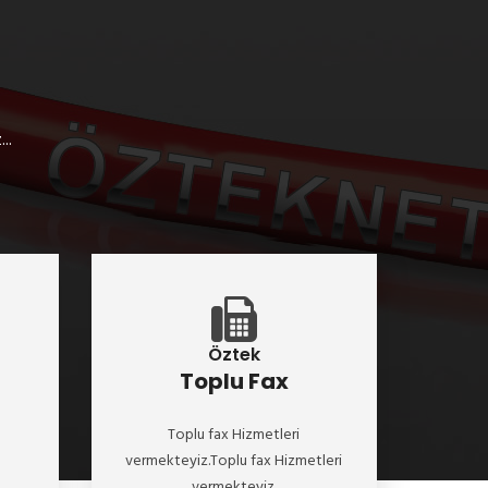
..
Öztek
Toplu Fax
Toplu fax Hizmetleri
vermekteyiz.Toplu fax Hizmetleri
vermekteyiz.